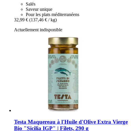
Salés
Saveur unique
Pour les plats méditerranéens
32,99 €
(137,46 € / kg)
Actuellement indisponible
Testa
Maquereau à l'Huile d'Olive Extra Vierge
Bio "Sicilia IGP" | Filets, 290 g