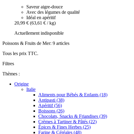
Saveur aigre-douce
Avec des légumes de qualité
Idéal en apéritif
20,99 €
(63,61 € / kg)
Actuellement indisponible
Poissons & Fruits de Mer: 9 articles
Tous les prix TTC.
Filtres
Thèmes :
Origine
Italie
Aliments pour Bébés & Enfants (18)
Antipasti (38)
Apéritif (56)
Boissons (26)
Chocolats, Snacks & Friandises (39)
Crèmes à Tartiner & Pâtés (22)
Épices & Fines Herbes (25)
Farine & Céréales (48)