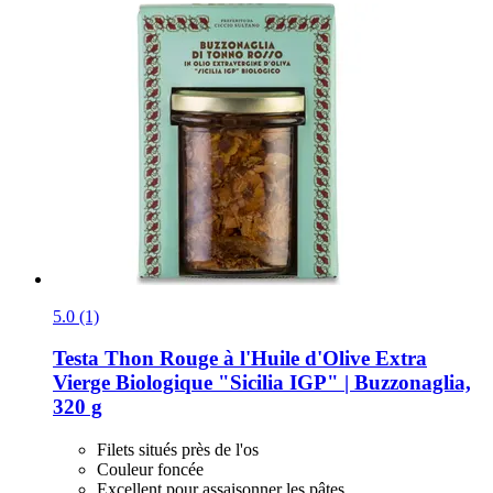
5.0 (1)
Testa
Thon Rouge à l'Huile d'Olive Extra
Vierge Biologique "Sicilia IGP" | Buzzonaglia,
320 g
Filets situés près de l'os
Couleur foncée
Excellent pour assaisonner les pâtes