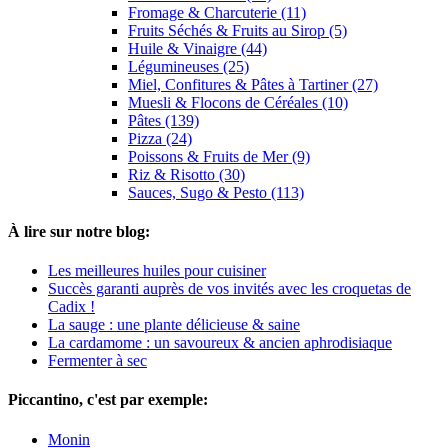
Fromage & Charcuterie (11)
Fruits Séchés & Fruits au Sirop (5)
Huile & Vinaigre (44)
Légumineuses (25)
Miel, Confitures & Pâtes à Tartiner (27)
Muesli & Flocons de Céréales (10)
Pâtes (139)
Pizza (24)
Poissons & Fruits de Mer (9)
Riz & Risotto (30)
Sauces, Sugo & Pesto (113)
À lire sur notre blog:
Les meilleures huiles pour cuisiner
Succès garanti auprès de vos invités avec les croquetas de
Cadix !
La sauge : une plante délicieuse & saine
La cardamome : un savoureux & ancien aphrodisiaque
Fermenter à sec
Piccantino, c'est par exemple:
Monin