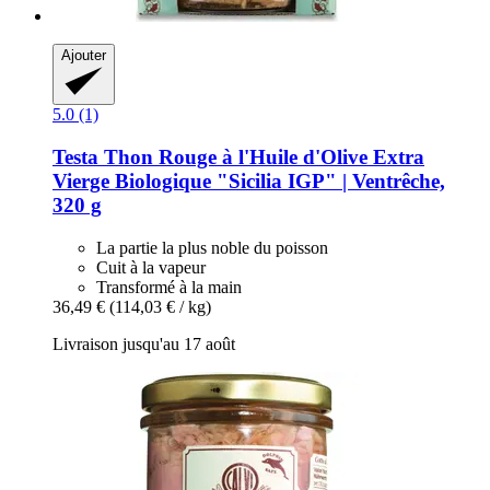
Ajouter
5.0 (1)
Testa
Thon Rouge à l'Huile d'Olive Extra
Vierge Biologique "Sicilia IGP" | Ventrêche,
320 g
La partie la plus noble du poisson
Cuit à la vapeur
Transformé à la main
36,49 €
(114,03 € / kg)
Livraison jusqu'au 17 août