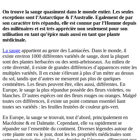
On trouve la sauge quasiment dans le monde entier. Les seules
exceptions sont l’Antarctique & l’Australie. Egalement de par
son caractère très répandu, elle est connue par l’Homme depuis
des millénaires et est très appréciée non seulement pour son
utilisation en tant qu’épice mais aussi en tant que plante
médicinale.
La sauge
appartient au genre des Lamiacées. Dans le monde, il
existe environ 1000 différentes variétés de sauge, dont la plupart
sont des plantes herbacées ou des semi-arbrisseaux. Au milieu de
cette diversité, il existe de grandes différences d’apparences entre les
multiples variétés. Il en existe s'élevant à plus d’un mètre au dessus
du sol, tandis que d’autres ne mesurent pas plus de quelques
centimètres. Les fleurs peuvent être, elles aussi, différentes. En
Europe, le sauge la plus répandue possède des fleurs violettes, ou
blanches. D’autres espèces ont des fleurs rouges ou oranges. Malgré
toutes ces différences, il existe un point commun essentiel liant
toutes ses variétés : les feuilles feutrées de couleur gris-vert.
En Europe, la sauge se trouvait, tout d’abord, principalement en
Macédoine & en Dalmatie. Cependant, elle va rapidement se
répandre sur l’ensemble du continent. Diverses légendes autour de
cette plante ont vu le jour, dont les les propriétés médicinales sont
connues depuis des siècles. Les druides de l’époque, affirmaient que