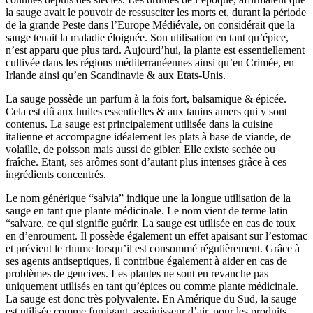
la sauge avait le pouvoir de ressusciter les morts et, durant la période
de la grande Peste dans l’Europe Médiévale, on considérait que la
sauge tenait la maladie éloignée. Son utilisation en tant qu’épice,
n’est apparu que plus tard. Aujourd’hui, la plante est essentiellement
cultivée dans les régions méditerranéennes ainsi qu’en Crimée, en
Irlande ainsi qu’en Scandinavie & aux Etats-Unis.
La sauge possède un parfum à la fois fort, balsamique & épicée.
Cela est dû aux huiles essentielles & aux tanins amers qui y sont
contenus. La sauge est principalement utilisée dans la cuisine
italienne et accompagne idéalement les plats à base de viande, de
volaille, de poisson mais aussi de gibier. Elle existe sechée ou
fraîche. Etant, ses arômes sont d’autant plus intenses grâce à ces
ingrédients concentrés.
Le nom générique “salvia” indique une la longue utilisation de la
sauge en tant que plante médicinale. Le nom vient de terme latin
“salvare, ce qui signifie guérir. La sauge est utilisée en cas de toux
en d’enroument. Il possède également un effet apaisant sur l’estomac
et prévient le rhume lorsqu’il est consommé régulièrement. Grâce à
ses agents antiseptiques, il contribue également à aider en cas de
problèmes de gencives. Les plantes ne sont en revanche pas
uniquement utilisés en tant qu’épices ou comme plante médicinale.
La sauge est donc très polyvalente. En Amérique du Sud, la sauge
est utilisée comme fumigant, assainisseur d’air, pour les produits