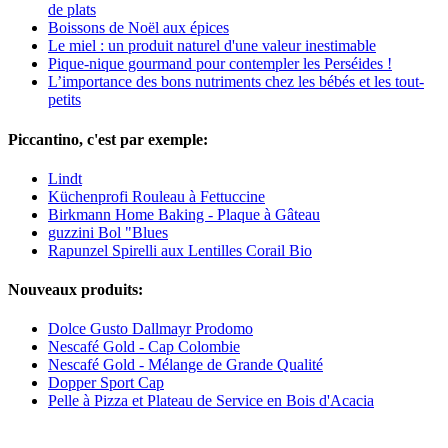
de plats
Boissons de Noël aux épices
Le miel : un produit naturel d'une valeur inestimable
Pique-nique gourmand pour contempler les Perséides !
L’importance des bons nutriments chez les bébés et les tout-
petits
Piccantino, c'est par exemple:
Lindt
Küchenprofi Rouleau à Fettuccine
Birkmann Home Baking - Plaque à Gâteau
guzzini Bol "Blues
Rapunzel Spirelli aux Lentilles Corail Bio
Nouveaux produits:
Dolce Gusto Dallmayr Prodomo
Nescafé Gold - Cap Colombie
Nescafé Gold - Mélange de Grande Qualité
Dopper Sport Cap
Pelle à Pizza et Plateau de Service en Bois d'Acacia