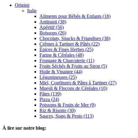
Origine
Italie
Aliments pour Bébés & Enfants (18)
Antipasti (38)
Apéritif (56)
Boissons (26)
Chocolats, Snacks & Friandises (38)
Crèmes à Tartiner & Pâtés (22)
Épices & Fines Herbes (25)
Farine & Céréales (48)
Fromage & Charcuterie (11)
Fruits Séchés & Fruits au Sirop (5)
Huile & Vinaigre (44)
Légumineuses (25)
Miel, Confitures & Pâtes à Tartiner (27)
Muesli & Flocons de Céréales (10)
Pâtes (139)
Pizza (24)
Poissons & Fruits de Mer (9)
Riz & Risotto (30)
Sauces, Sugo & Pesto (113)
À lire sur notre blog: