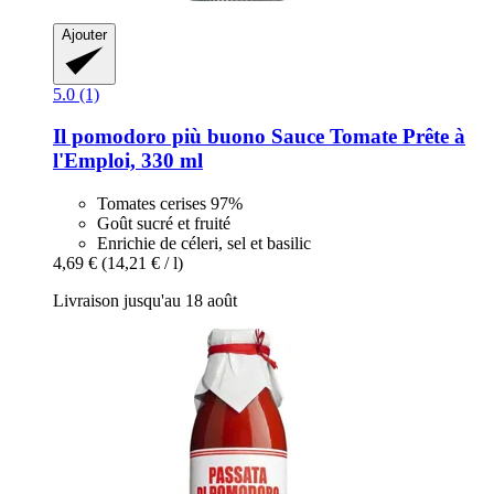
Ajouter
5.0 (1)
Il pomodoro più buono
Sauce Tomate Prête à
l'Emploi, 330 ml
Tomates cerises 97%
Goût sucré et fruité
Enrichie de céleri, sel et basilic
4,69 €
(14,21 € / l)
Livraison jusqu'au 18 août