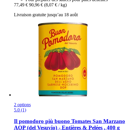
77,49 €
90,96 €
(8,07 € / kg)
Livraison gratuite jusqu’au 18 août
2 options
5.0 (1)
Il pomodoro più buono
Tomates San Marzano
AOP (del Vesuvio) -​ Entières & Pelées , 400 g