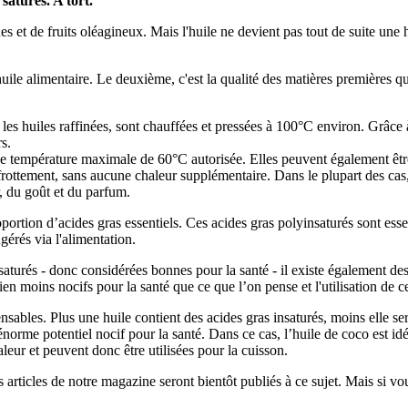
saturés. A tort.
es et de fruits oléagineux. Mais l'huile ne devient pas tout de suite une
ile alimentaire. Le deuxième, c'est la qualité des matières premières qu
les huiles raffinées, sont chauffées et pressées à 100°C environ. Grâce à
rs.
une température maximale de 60°C autorisée. Elles peuvent également être
 frottement, sans aucune chaleur supplémentaire. Dans le plupart des cas,
r, du goût et du parfum.
ortion d’acides gras essentiels. Ces acides gras polyinsaturés sont ess
gérés via l'alimentation.
saturés - donc considérées bonnes pour la santé - il existe également de
ien moins nocifs pour la santé que ce que l’on pense et l'utilisation de c
nsables. Plus une huile contient des acides gras insaturés, moins elle sera
'énorme potentiel nocif pour la santé. Dans ce cas, l’huile de coco est id
haleur et peuvent donc être utilisées pour la cuisson.
 articles de notre magazine seront bientôt publiés à ce sujet. Mais si vous