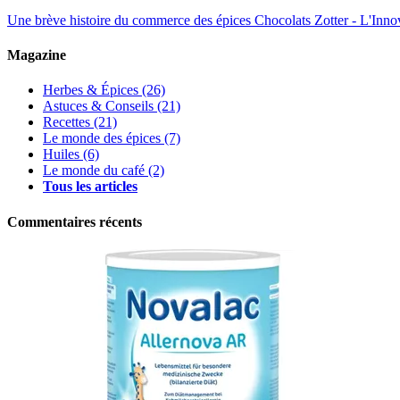
Une brève histoire du commerce des épices
Chocolats Zotter - L'Inno
Magazine
Herbes & Épices
(26)
Astuces & Conseils
(21)
Recettes
(21)
Le monde des épices
(7)
Huiles
(6)
Le monde du café
(2)
Tous les articles
Commentaires récents