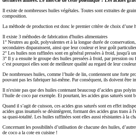
dernières années. Le mot-clé de cette polémique ? Les acides gras 
Il existe de nombreuses huiles végétales. Toutes sont extraites de grain
composition.
La méthode de production est donc le premier critère de choix d’une hu
Il existe 3 méthodes de fabrication d'huiles alimentaires
1° Neutres au goût, polyvalentes et à la longue durée de conservation, 
secondaires disparaissent, ainsi que leur couleur et leur goût particulie
2° Les huiles non raffinées sont en général pressées à froid, jusqu'à 
3° Il y a ensuite le groupe des huiles pressées à froid, par pression ou
c’est pourquoi elles sont de meilleure qualité au regard de leur couleu
De nombreuses huiles, comme l’huile de lin, contiennent une forte prop
pouvant pas les fabriquer lui-même. Par conséquent, ils doivent être in
Il n'existe pas que des huiles contenant beaucoup d’acides gras polyin
l’huile de coco par exemple. Et pourtant, les acides gras saturés sont b
Quand il s’agit de cuisson, ces acides gras saturés sont en effet indispe
acides gras insaturés se désintègrent, formant des acides gras trans à l
sa quasi-totalité. Les huiles raffinées sont elles aussi résistantes à la c
Concernant les possibilités d’utilisation de chacune des huiles, d’autres
de coco a la cote en cuisine !