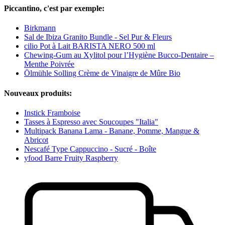
Piccantino, c'est par exemple:
Birkmann
Sal de Ibiza Granito Bundle - Sel Pur & Fleurs
cilio Pot à Lait BARISTA NERO 500 ml
Chewing-Gum au Xylitol pour l’Hygiène Bucco-Dentaire –
Menthe Poivrée
Ölmühle Solling Crème de Vinaigre de Mûre Bio
Nouveaux produits:
Instick Framboise
Tasses à Espresso avec Soucoupes "Italia"
Multipack Banana Lama - Banane, Pomme, Mangue &
Abricot
Nescafé Type Cappuccino - Sucré - Boîte
yfood Barre Fruity Raspberry