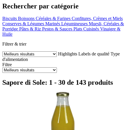
Rechercher par catégorie
Biscuits
Boissons
Céréales & Farines
Confitures, Crèmes et Miels
Conserves & Légumes Marinés
Légumineuses
Muesli, Céréales &
Porridge
Pâtes & Riz
Pestos & Sauces
Plats Cuisinés
Vinaigre &
Huile
Filtrer & trier
Highlights
Labels de qualité
Type
d'alimentation
Filtre
Sapore di Sole: 1 - 30 de 143 produits