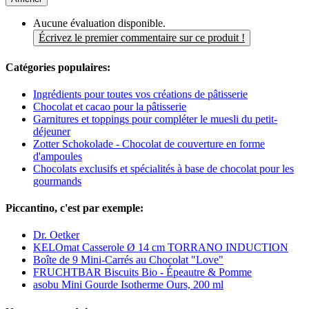
Aucune évaluation disponible.
Écrivez le premier commentaire sur ce produit !
Catégories populaires:
Ingrédients pour toutes vos créations de pâtisserie
Chocolat et cacao pour la pâtisserie
Garnitures et toppings pour compléter le muesli du petit-
déjeuner
Zotter Schokolade - Chocolat de couverture en forme
d'ampoules
Chocolats exclusifs et spécialités à base de chocolat pour les
gourmands
Piccantino, c'est par exemple:
Dr. Oetker
KELOmat Casserole Ø 14 cm TORRANO INDUCTION
Boîte de 9 Mini-Carrés au Chocolat "Love"
FRUCHTBAR Biscuits Bio - Épeautre & Pomme
asobu Mini Gourde Isotherme Ours, 200 ml