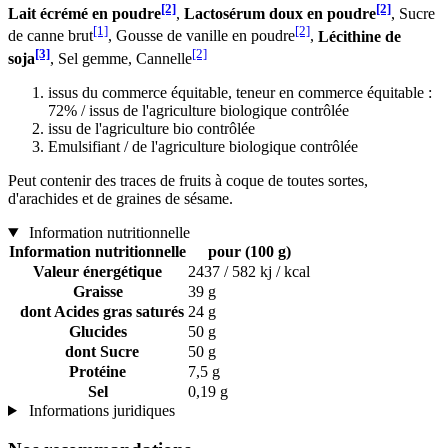
[2]
[2]
Lait écrémé en poudre
,
Lactosérum doux en poudre
, Sucre
[1]
[2]
de canne brut
, Gousse de vanille en poudre
,
Lécithine de
[3]
[2]
soja
, Sel gemme, Cannelle
issus du commerce équitable, teneur en commerce équitable :
72% / issus de l'agriculture biologique contrôlée
issu de l'agriculture bio contrôlée
Emulsifiant / de l'agriculture biologique contrôlée
Peut contenir des traces de fruits à coque de toutes sortes,
d'arachides et de graines de sésame.
Information nutritionnelle
Information nutritionnelle
pour (100 g)
Valeur énergétique
2437 / 582 kj / kcal
Graisse
39 g
dont Acides gras saturés
24 g
Glucides
50 g
dont Sucre
50 g
Protéine
7,5 g
Sel
0,19 g
Informations juridiques