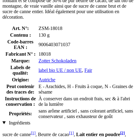
fondant et se compose de 30% de pur beurre de cacao, de lait bio de
montagne, de vraie vanille ainsi que de sucre de canne brut et de
sucre de canne entier. Idéal également pour une utilisation en
décoration.
Art. N°:
ZSM-18018
Contenu :
130 g
Code-barres
9006403071037
EAN :
Fabricant N° :
18018
Marque:
Zotter Schokoladen
Labels de
label bio UE / non UE
,
Fair
qualité:
Origine:
Autriche
Peut contenir
E - Arachides, H - Fruits à coque, N - Graines de
des traces de:
sésame
Instructions de
À conserver dans un endroit frais, sec & à l'abri
conservation :
de la lumière
sans arôme artificiel , sans colorant artificiel, sans
Propriétés:
conservateur , sans exhausteur de goût
Ingrédients
[1]
[1]
[2]
sucre de canne
, Beurre de cacao
,
Lait entier en poudre
,