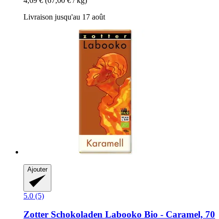
4,69 €
(67,00 € / kg)
Livraison jusqu'au 17 août
Ajouter
5.0 (5)
Zotter Schokoladen
Labooko Bio -​ Caramel, 70