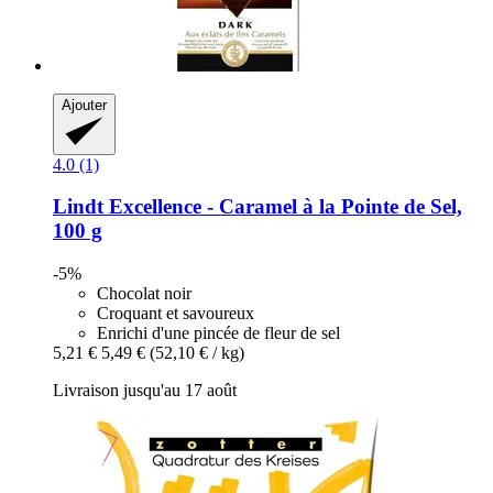
Ajouter
4.0 (1)
Lindt
Excellence -​ Caramel à la Pointe de Sel,
100 g
-5%
Chocolat noir
Croquant et savoureux
Enrichi d'une pincée de fleur de sel
5,21 €
5,49 €
(52,10 € / kg)
Livraison jusqu'au 17 août