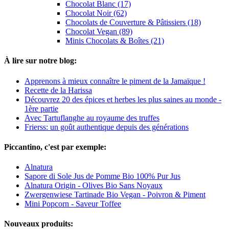
Chocolat Blanc (17)
Chocolat Noir (62)
Chocolats de Couverture & Pâtissiers (18)
Chocolat Vegan (89)
Minis Chocolats & Boîtes (21)
À lire sur notre blog:
Apprenons à mieux connaître le piment de la Jamaïque !
Recette de la Harissa
Découvrez 20 des épices et herbes les plus saines au monde -
1ère partie
Avec Tartuflanghe au royaume des truffes
Frierss: un goût authentique depuis des générations
Piccantino, c'est par exemple:
Alnatura
Sapore di Sole Jus de Pomme Bio 100% Pur Jus
Alnatura Origin - Olives Bio Sans Noyaux
Zwergenwiese Tartinade Bio Vegan - Poivron & Piment
Mini Popcorn - Saveur Toffee
Nouveaux produits: