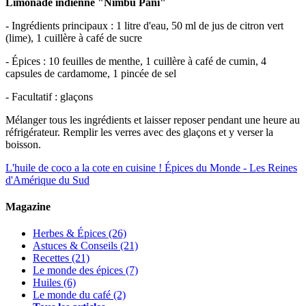
Limonade indienne "Nimbu Pani"
- Ingrédients principaux : 1 litre d'eau, 50 ml de jus de citron vert
(lime), 1 cuillère à café de sucre
- Épices : 10 feuilles de menthe, 1 cuillère à café de cumin, 4
capsules de cardamome, 1 pincée de sel
- Facultatif : glaçons
Mélanger tous les ingrédients et laisser reposer pendant une heure au
réfrigérateur. Remplir les verres avec des glaçons et y verser la
boisson.
L'huile de coco a la cote en cuisine !
Épices du Monde - Les Reines
d'Amérique du Sud
Magazine
Herbes & Épices
(26)
Astuces & Conseils
(21)
Recettes
(21)
Le monde des épices
(7)
Huiles
(6)
Le monde du café
(2)