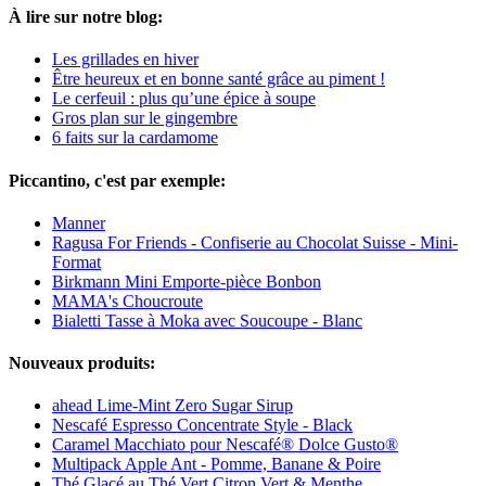
À lire sur notre blog:
Les grillades en hiver
Être heureux et en bonne santé grâce au piment !
Le cerfeuil : plus qu’une épice à soupe
Gros plan sur le gingembre
6 faits sur la cardamome
Piccantino, c'est par exemple:
Manner
Ragusa For Friends - Confiserie au Chocolat Suisse - Mini-
Format
Birkmann Mini Emporte-pièce Bonbon
MAMA's Choucroute
Bialetti Tasse à Moka avec Soucoupe - Blanc
Nouveaux produits:
ahead Lime-Mint Zero Sugar Sirup
Nescafé Espresso Concentrate Style - Black
Caramel Macchiato pour Nescafé® Dolce Gusto®
Multipack Apple Ant - Pomme, Banane & Poire
Thé Glacé au Thé Vert Citron Vert & Menthe