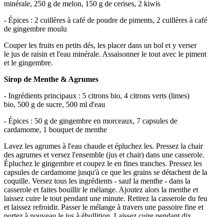
minérale, 250 g de melon, 150 g de cerises, 2 kiwis
- Épices : 2 cuillères à café de poudre de piments, 2 cuillères à café
de gingembre moulu
Couper les fruits en petits dés, les placer dans un bol et y verser
le jus de raisin et l'eau minérale. Assaisonner le tout avec le piment
et le gingembre.
Sirop de Menthe & Agrumes
- Ingrédients principaux : 5 citrons bio, 4 citrons verts (limes)
bio, 500 g de sucre, 500 ml d'eau
- Épices : 50 g de gingembre en morceaux, 7 capsules de
cardamome, 1 bouquet de menthe
Lavez les agrumes à l'eau chaude et épluchez les. Pressez la chair
des agrumes et versez l'ensemble (jus et chair) dans une casserole.
Épluchez le gingembre et coupez le en fines tranches. Pressez les
capsules de cardamome jusqu'à ce que les grains se détachent de la
coquille. Versez tous les ingrédients - sauf la menthe - dans la
casserole et faites bouillir le mélange. Ajoutez alors la menthe et
laissez cuire le tout pendant une minute. Retirez la casserole du feu
et laissez refroidir. Passer le mélange à travers une passoire fine et
portez à nouveau le jus à ébullition. Laissez cuire pendant dix