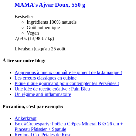
MAMA's
Ajvar Doux, 550 g
Bestseller
Ingrédients 100% naturels
Goût authentique
Vegan
7,69 €
(13,98 € / kg)
Livraison jusqu'au 25 août
À lire sur notre blog:
Apprenons à mieux connaître le piment de la Jamaïque !
Les erreurs classiques en cuisine
Pique-nique gourmand pour contempler les Perséides !
Une idée de recette créative : Pain Bleu
Un régime anti-inflammatoire
Piccantino, c'est par exemple:
Ankerkraut
Box #Crepesparty: Poêle à Crêpes Mineral B Ø 26 cm +
Pinceau Pâtissier + Spatule
Regional Co. Pétales de Rose