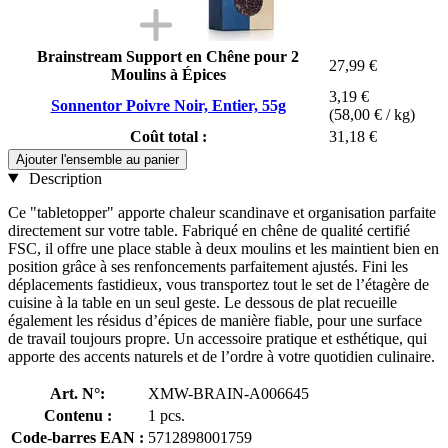
Brainstream Support en Chêne pour 2
27,99 €
Moulins à Épices
3,19 €
Sonnentor Poivre Noir, Entier, 55g
(58,00 € / kg)
Coût total :
31,18 €
Ajouter l'ensemble au panier
Description
Ce "tabletopper" apporte chaleur scandinave et organisation parfaite
directement sur votre table. Fabriqué en chêne de qualité certifié
FSC, il offre une place stable à deux moulins et les maintient bien en
position grâce à ses renfoncements parfaitement ajustés. Fini les
déplacements fastidieux, vous transportez tout le set de l’étagère de
cuisine à la table en un seul geste. Le dessous de plat recueille
également les résidus d’épices de manière fiable, pour une surface
de travail toujours propre. Un accessoire pratique et esthétique, qui
apporte des accents naturels et de l’ordre à votre quotidien culinaire.
Art. N°:
XMW-BRAIN-A006645
Contenu :
1 pcs.
Code-barres EAN :
5712898001759