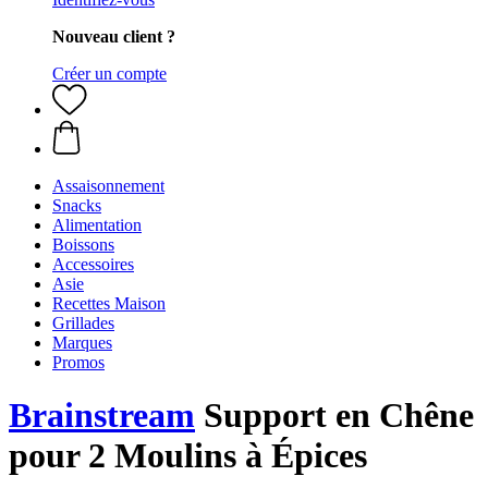
Nouveau client ?
Créer un compte
Assaisonnement
Snacks
Alimentation
Boissons
Accessoires
Asie
Recettes Maison
Grillades
Marques
Promos
Brainstream
Support en Chêne
pour 2 Moulins à Épices