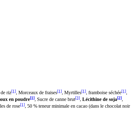
[1]
[1]
[1]
[1]
 de riz
, Morceaux de fraises
, Myrtilles
, framboise séchée
,
[1]
[3]
[2]
oux en poudre
, Sucre de canne brut
,
Lécithine de soja
,
[1]
ales de rose
, 50 % teneur minimale en cacao (dans le chocolat noir