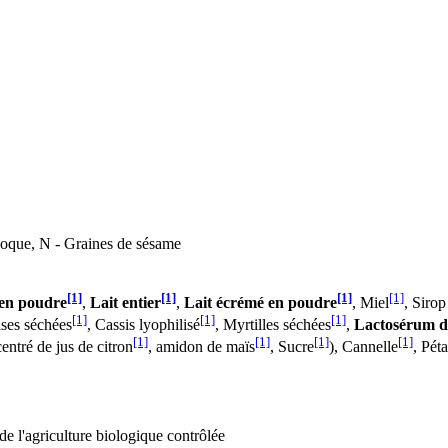
 coque, N - Graines de sésame
[1]
[1]
[1]
[1]
 en poudre
,
Lait entier
,
Lait écrémé en poudre
, Miel
, Sirop
[1]
[1]
[1]
ises séchées
, Cassis lyophilisé
, Myrtilles séchées
,
Lactosérum d
[1]
[1]
[1]
[1]
ntré de jus de citron
, amidon de maïs
, Sucre
), Cannelle
, Pét
e l'agriculture biologique contrôlée