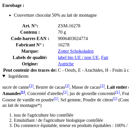
Enrobage :
Couverture chocolat 50% au lait de montagne
Art. N°:
ZSM-16278
Contenu :
70 g
Code-barres EAN :
9006403024774
Fabricant N° :
16278
Marque:
Zotter Schokoladen
Labels de qualité:
label bio UE / non UE
,
Fair
Origine:
Autriche
Peut contenir des traces de:
C - Oeufs, E - Arachides, H - Fruits à
Ingrédients
[3]
[3]
[3]
sucre de canne
, Beurre de cacao
, Masse de cacao
,
Lait entier
[1]
[1]
[1]
Amandes
, Concentré d'airelles
, jus de groseille concentré
, Fra
[1]
[1]
Gousse de vanille en poudre
, Sel gemme, Poudre de citron
(Conce
au lait de montagne*)
issu de l'agriculture bio contrôlée
Emulsifiant / de l'agriculture biologique contrôlée
Du commerce équitable, teneur en produits équitables : 100% / d