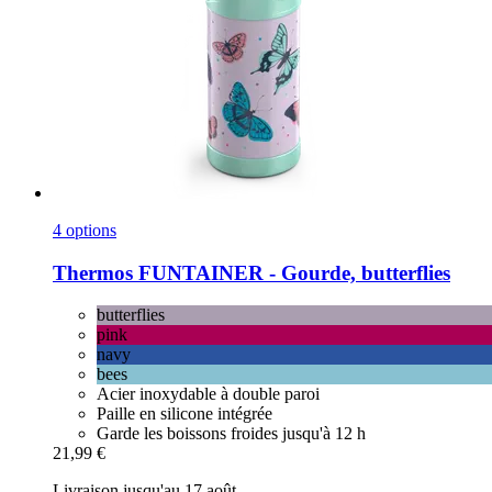
4 options
Thermos
FUNTAINER -​ Gourde, butterflies
butterflies
pink
navy
bees
Acier inoxydable à double paroi
Paille en silicone intégrée
Garde les boissons froides jusqu'à 12 h
21,99 €
Livraison jusqu'au 17 août