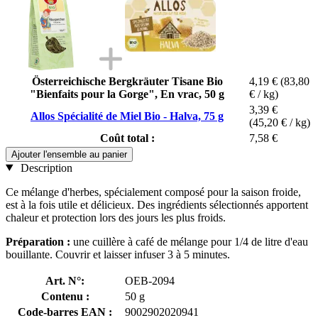
Österreichische Bergkräuter Tisane Bio
4,19 €
(83,80
"Bienfaits pour la Gorge", En vrac, 50 g
€ / kg)
3,39 €
Allos Spécialité de Miel Bio - Halva, 75 g
(45,20 € / kg)
Coût total :
7,58 €
Ajouter l'ensemble au panier
Description
Ce mélange d'herbes, spécialement composé pour la saison froide,
est à la fois utile et délicieux. Des ingrédients sélectionnés apportent
chaleur et protection lors des jours les plus froids.
Préparation :
une cuillère à café de mélange pour 1/4 de litre d'eau
bouillante. Couvrir et laisser infuser 3 à 5 minutes.
Art. N°:
OEB-2094
Contenu :
50 g
Code-barres EAN :
9002902020941