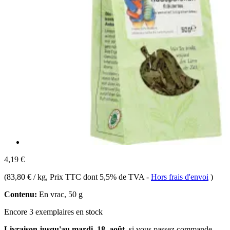
4,19 €
(
83,80 € / kg
, Prix TTC dont 5,5% de TVA
-
Hors frais d'envoi
)
Contenu:
En vrac, 50 g
Encore 3 exemplaires en stock
Livraison jusqu'au mardi, 18. août
, si vous passez commande