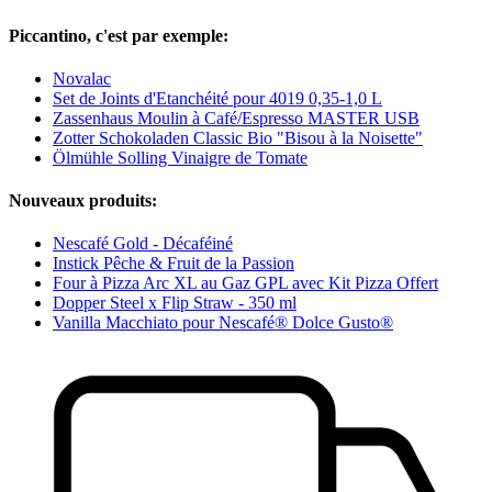
Piccantino, c'est par exemple:
Novalac
Set de Joints d'Etanchéité pour 4019 0,35-1,0 L
Zassenhaus Moulin à Café/Espresso MASTER USB
Zotter Schokoladen Classic Bio "Bisou à la Noisette"
Ölmühle Solling Vinaigre de Tomate
Nouveaux produits:
Nescafé Gold - Décaféiné
Instick Pêche & Fruit de la Passion
Four à Pizza Arc XL au Gaz GPL avec Kit Pizza Offert
Dopper Steel x Flip Straw - 350 ml
Vanilla Macchiato pour Nescafé® Dolce Gusto®