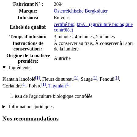
Fabricant N° :
2094
Marque:
Österreichische Bergkräuter
Infusions:
En vrac
certifié bio
,
kbA - (agriculture biologique
Labels de qualité:
contrôlée)
Temps d'infusion:
3 minutes, 4 minutes, 5 minutes
Instructions de
À conserver au frais, À conserver à l'abri
conservation :
de la lumière
Origine de la matière
Autriche
première:
Ingrédients
[1]
[1]
[1]
[1]
Plantain lancéolé
, Fleurs de sureau
, Sauge
, Fenouil
,
[1]
[1]
[1]
Coriandre
, Poivre
,
Thymian
issu de l'agriculture biologique contrôlée
Informations juridiques
Nos recommandations