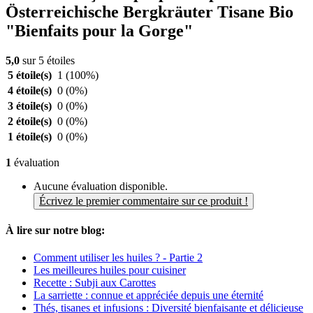
Österreichische Bergkräuter Tisane Bio
"Bienfaits pour la Gorge"
5,0
sur 5 étoiles
5 étoile(s)
1
(100%)
4 étoile(s)
0
(0%)
3 étoile(s)
0
(0%)
2 étoile(s)
0
(0%)
1 étoile(s)
0
(0%)
1
évaluation
Aucune évaluation disponible.
Écrivez le premier commentaire sur ce produit !
À lire sur notre blog:
Comment utiliser les huiles ? - Partie 2
Les meilleures huiles pour cuisiner
Recette : Subji aux Carottes
La sarriette : connue et appréciée depuis une éternité
Thés, tisanes et infusions : Diversité bienfaisante et délicieuse