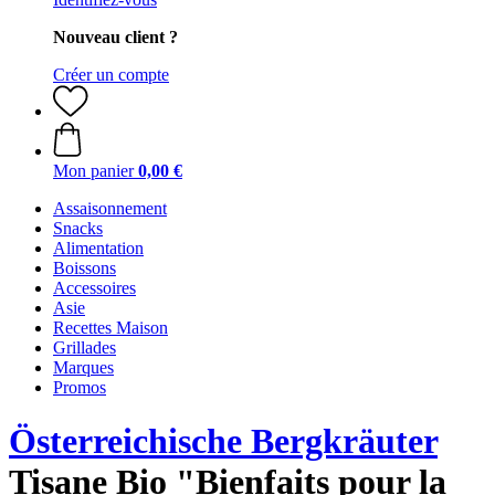
Nouveau client ?
Créer un compte
Mon panier
0,00 €
Assaisonnement
Snacks
Alimentation
Boissons
Accessoires
Asie
Recettes Maison
Grillades
Marques
Promos
Österreichische Bergkräuter
Tisane Bio "Bienfaits pour la