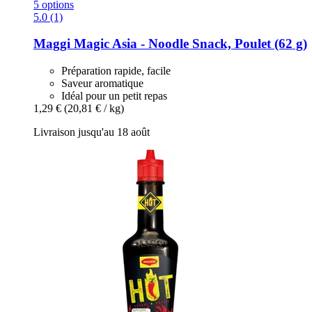
5 options
5.0 (1)
Maggi
Magic Asia -​ Noodle Snack, Poulet (62 g)
Préparation rapide, facile
Saveur aromatique
Idéal pour un petit repas
1,29 €
(20,81 € / kg)
Livraison jusqu'au 18 août