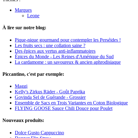
Marques
Leone
À lire sur notre blog:
Pique-nique gourmand pour contempler les Perséides !
Les fruits secs : une collation saine ?
Des épices aux vertus anti-inflammatoires
Épices du Monde - Les Reines d'Amérique du Sud
La cardamome : un savoureux & ancien aphrodisiaque
Piccantino, c'est par exemple:
Maggi
Kelly's Zirkus Räder - Goût Paprika
Govinda Sel de Guérande - Grossier
Ensemble de Sacs en Trois Variantes en Coton Biologique
FLYING GOOSE Sauce Chili Douce pour Poulet
Nouveaux produits:
Dolce Gusto Cappuccino