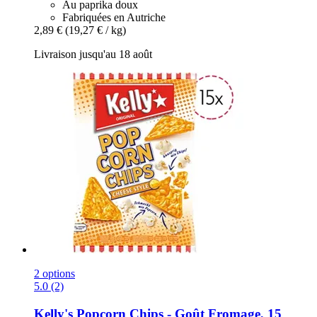
Au paprika doux
Fabriquées en Autriche
2,89 €
(19,27 € / kg)
Livraison jusqu'au 18 août
2 options
5.0 (2)
Kelly's
Popcorn Chips -​ Goût Fromage, 15