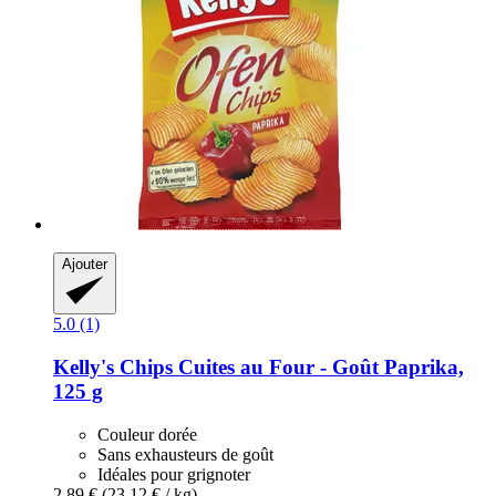
Ajouter
5.0 (1)
Kelly's
Chips Cuites au Four -​ Goût Paprika,
125 g
Couleur dorée
Sans exhausteurs de goût
Idéales pour grignoter
2,89 €
(23,12 € / kg)