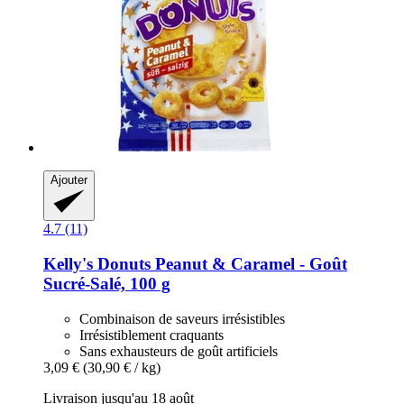
Ajouter
4.7 (11)
Kelly's
Donuts Peanut & Caramel -​ Goût
Sucré-​Salé, 100 g
Combinaison de saveurs irrésistibles
Irrésistiblement craquants
Sans exhausteurs de goût artificiels
3,09 €
(30,90 € / kg)
Livraison jusqu'au 18 août