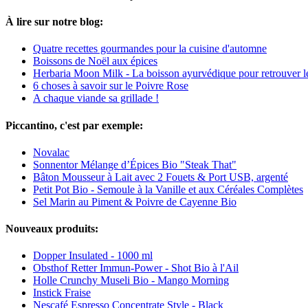
À lire sur notre blog:
Quatre recettes gourmandes pour la cuisine d'automne
Boissons de Noël aux épices
Herbaria Moon Milk - La boisson ayurvédique pour retrouver 
6 choses à savoir sur le Poivre Rose
A chaque viande sa grillade !
Piccantino, c'est par exemple:
Novalac
Sonnentor Mélange d’Épices Bio "Steak That"
Bâton Mousseur à Lait avec 2 Fouets & Port USB, argenté
Petit Pot Bio - Semoule à la Vanille et aux Céréales Complètes
Sel Marin au Piment & Poivre de Cayenne Bio
Nouveaux produits:
Dopper Insulated - 1000 ml
Obsthof Retter Immun-Power - Shot Bio à l'Ail
Holle Crunchy Museli Bio - Mango Morning
Instick Fraise
Nescafé Espresso Concentrate Style - Black