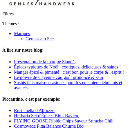
Filtres
Thèmes :
Marques
Genuss am See
À lire sur notre blog:
Présentation de la marque Staud’s
Épices typiques de Noël : exotiques, délicieuses & saines !
Manger épicé & pimenté : c'est bon pour le corps & l'esprit !
Le poivre de Cayenne : au goût prononcé & sain
Sushis faits maison : astuces pour les cuisiniers débutants et
avancés
Piccantino, c'est par exemple:
Rustichella d'Abruzzo
Herbaria Set d'Épices Bio - Bavière
FLYING GOOSE Ribble Chips Saveur Sriracha Chili
Cosmoveda Pitta Balance Churna Bio