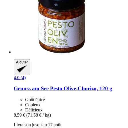
Ajouter
4.0 (4)
Genuss am See
Pesto Olive-​Chorizo, 120 g
Goût épicé
Copieux
Délicieux
8,59 €
(71,58 € / kg)
Livraison jusqu'au 17 août