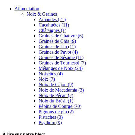
Alimentation
Noix & Graines
Amandes (21)
Cacahuètes (11)
Châtaignes (1)
Graines de Chanvre (6)
Graines de Chia (9)
Graines de Lin (11)
Graines de Pavot (4)
Graines de Sésame (11)
Graines de Tournesol (7)
Mélanges de Noix (24)
Noisettes (4)
Noix (7)
Noix de Cajou (9)
Noix de Macadamia (3)
Noix de Pécan (2)
Noix du Brésil (1)
Pépins de Courge (70)
Pignons de pin (2)
Pistaches (3)
Psyllium (9)
À lire sur notre blog: