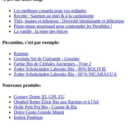
Les meilleurs conseils pour vos grillades
Recette : Saumon au miel & à la cardamome
Thés, tisanes et infusions : Diversité bienfaisante et délicieuse
Pique-nique gourmand pour contempler les Perséides !
La vanille : la reine des épices
Piccantino, c'est par exemple:
Rummo
Govinda Sel de Guérande - Grossier
Farine Bio de Céréales Anciennes - Type 2
Zotter Schokoladen Labooko Bio - 90% BOLIVIE
Zotter Schokoladen Labooko Bio - 60 % NICARAGUA
Nouveaux produits:
Gozney Dome XL GPL EU
Obsthof Retter Élixir Bio aux Racines et à l'Ail
Holle Petit Pot Bio - Courge & Riz
Dolce Gusto Grande Miami
Instick Pastèque