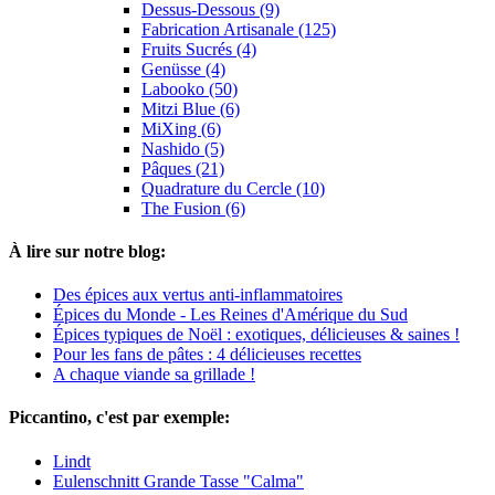
Dessus-Dessous (9)
Fabrication Artisanale (125)
Fruits Sucrés (4)
Genüsse (4)
Labooko (50)
Mitzi Blue (6)
MiXing (6)
Nashido (5)
Pâques (21)
Quadrature du Cercle (10)
The Fusion (6)
À lire sur notre blog:
Des épices aux vertus anti-inflammatoires
Épices du Monde - Les Reines d'Amérique du Sud
Épices typiques de Noël : exotiques, délicieuses & saines !
Pour les fans de pâtes : 4 délicieuses recettes
A chaque viande sa grillade !
Piccantino, c'est par exemple:
Lindt
Eulenschnitt Grande Tasse "Calma"