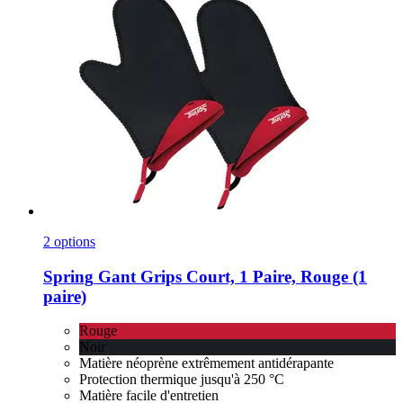
2 options
Spring
Gant Grips Court, 1 Paire, Rouge (1
paire)
Rouge
Noir
Matière néoprène extrêmement antidérapante
Protection thermique jusqu'à 250 °C
Matière facile d'entretien