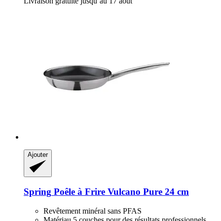
Livraison gratuite jusqu’au 17 août
Ajouter
Spring
Poêle à Frire Vulcano Pure 24 cm
Revêtement minéral sans PFAS
Matériau 5 couches pour des résultats professionnels