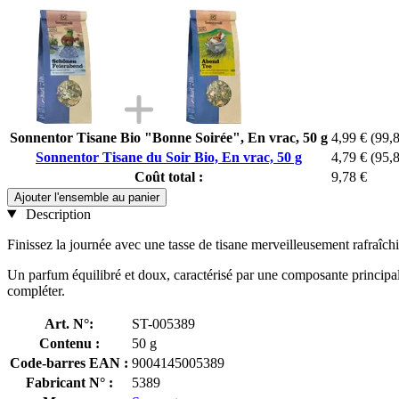
Sonnentor Tisane Bio "Bonne Soirée", En vrac, 50 g
4,99 €
(99,8
Sonnentor Tisane du Soir Bio, En vrac, 50 g
4,79 €
(95,8
Coût total :
9,78 €
Ajouter l'ensemble au panier
Description
Finissez la journée avec une tasse de tisane merveilleusement rafraîch
Un parfum équilibré et doux, caractérisé par une composante principale
compléter.
Art. N°:
ST-005389
Contenu :
50 g
Code-barres EAN :
9004145005389
Fabricant N° :
5389