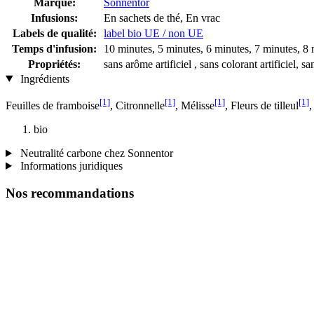
Marque:
Sonnentor
Infusions:
En sachets de thé, En vrac
Labels de qualité:
label bio UE / non UE
Temps d'infusion:
10 minutes, 5 minutes, 6 minutes, 7 minutes, 8 
Propriétés:
sans arôme artificiel , sans colorant artificiel, 
Ingrédients
[1]
[1]
[1]
[1]
Feuilles de framboise
, Citronnelle
, Mélisse
, Fleurs de tilleul
,
bio
Neutralité carbone chez Sonnentor
Informations juridiques
Nos recommandations