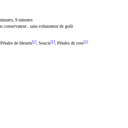
minutes, 9 minutes
sans conservateur , sans exhausteur de goût
[1]
[1]
[1]
 Pétales de bleuets
, Soucis
, Pétales de rose