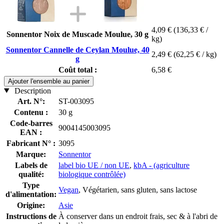
4,09 €
(136,33 € /
Sonnentor Noix de Muscade Moulue, 30 g
kg)
Sonnentor Cannelle de Ceylan Moulue, 40
2,49 €
(62,25 € / kg)
g
Coût total :
6,58 €
Ajouter l'ensemble au panier
Description
Art. N°:
ST-003095
Contenu :
30 g
Code-barres
9004145003095
EAN :
Fabricant N° :
3095
Marque:
Sonnentor
Labels de
label bio UE / non UE
,
kbA - (agriculture
qualité:
biologique contrôlée)
Type
Vegan
, Végétarien, sans gluten, sans lactose
d'alimentation:
Origine:
Asie
Instructions de
À conserver dans un endroit frais, sec & à l'abri de