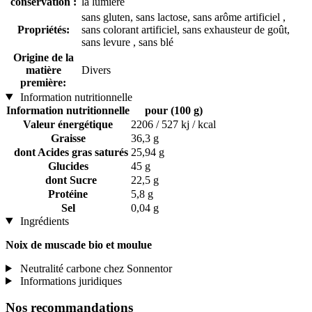
conservation :
la lumière
sans gluten, sans lactose, sans arôme artificiel ,
Propriétés:
sans colorant artificiel, sans exhausteur de goût,
sans levure , sans blé
Origine de la
matière
Divers
première:
Information nutritionnelle
Information nutritionnelle
pour (100 g)
Valeur énergétique
2206 / 527 kj / kcal
Graisse
36,3 g
dont Acides gras saturés
25,94 g
Glucides
45 g
dont Sucre
22,5 g
Protéine
5,8 g
Sel
0,04 g
Ingrédients
Noix de muscade bio et moulue
Neutralité carbone chez Sonnentor
Informations juridiques
Nos recommandations