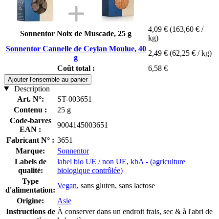
4,09 €
(163,60 € /
Sonnentor Noix de Muscade, 25 g
kg)
Sonnentor Cannelle de Ceylan Moulue, 40
2,49 €
(62,25 € / kg)
g
Coût total :
6,58 €
Ajouter l'ensemble au panier
Description
Art. N°:
ST-003651
Contenu :
25 g
Code-barres
9004145003651
EAN :
Fabricant N° :
3651
Marque:
Sonnentor
Labels de
label bio UE / non UE
,
kbA - (agriculture
qualité:
biologique contrôlée)
Type
Vegan
, sans gluten, sans lactose
d'alimentation:
Origine:
Asie
Instructions de
À conserver dans un endroit frais, sec & à l'abri de