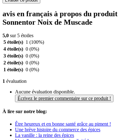
Evaluer ce produit
avis en français à propos du produit
Sonnentor Noix de Muscade
5,0
sur 5 étoiles
5 étoile(s)
1
(100%)
4 étoile(s)
0
(0%)
3 étoile(s)
0
(0%)
2 étoile(s)
0
(0%)
1 étoile(s)
0
(0%)
1
évaluation
Aucune évaluation disponible.
Écrivez le premier commentaire sur ce produit !
À lire sur notre blog:
Être heureux et en bonne santé grâce au piment !
Une brève histoire du commerce des épices
La vanille : la reine des épices