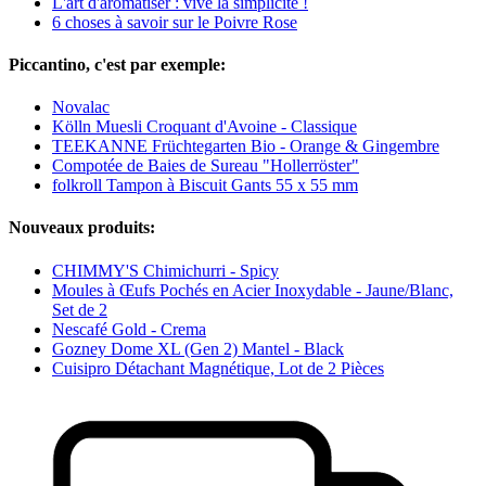
L'art d'aromatiser : vive la simplicité !
6 choses à savoir sur le Poivre Rose
Piccantino, c'est par exemple:
Novalac
Kölln Muesli Croquant d'Avoine - Classique
TEEKANNE Früchtegarten Bio - Orange & Gingembre
Compotée de Baies de Sureau "Hollerröster"
folkroll Tampon à Biscuit Gants 55 x 55 mm
Nouveaux produits:
CHIMMY'S Chimichurri - Spicy
Moules à Œufs Pochés en Acier Inoxydable - Jaune/Blanc,
Set de 2
Nescafé Gold - Crema
Gozney Dome XL (Gen 2) Mantel - Black
Cuisipro Détachant Magnétique, Lot de 2 Pièces