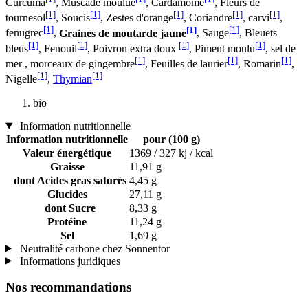
Curcuma
, Muscade moulue
, Cardamome
, Fleurs de
[1]
[1]
[1]
[1]
[1]
tournesol
, Soucis
, Zestes d'orange
, Coriandre
, carvi
,
[1]
[1]
[1]
fenugrec
,
Graines de moutarde jaune
, Sauge
, Bleuets
[1]
[1]
[1]
[1]
bleus
, Fenouil
, Poivron extra doux
, Piment moulu
, sel de
[1]
[1]
[1]
mer , morceaux de gingembre
, Feuilles de laurier
, Romarin
,
[1]
[1]
Nigelle
,
Thymian
bio
Information nutritionnelle
Information nutritionnelle
pour (100 g)
Valeur énergétique
1369 / 327 kj / kcal
Graisse
11,91 g
dont Acides gras saturés
4,45 g
Glucides
27,11 g
dont Sucre
8,33 g
Protéine
11,24 g
Sel
1,69 g
Neutralité carbone chez Sonnentor
Informations juridiques
Nos recommandations