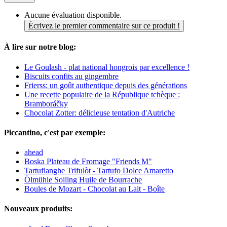
Aucune évaluation disponible.
Écrivez le premier commentaire sur ce produit !
À lire sur notre blog:
Le Goulash - plat national hongrois par excellence !
Biscuits confits au gingembre
Frierss: un goût authentique depuis des générations
Une recette populaire de la République tchèque :
Bramboráčky
Chocolat Zotter: délicieuse tentation d'Autriche
Piccantino, c'est par exemple:
ahead
Boska Plateau de Fromage "Friends M"
Tartuflanghe Trifulòt - Tartufo Dolce Amaretto
Ölmühle Solling Huile de Bourrache
Boules de Mozart - Chocolat au Lait - Boîte
Nouveaux produits: