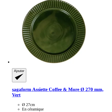
Ajouter
sagaform
Assiette Coffee & More Ø 270 mm,
Vert
Ø 27cm
En céramique