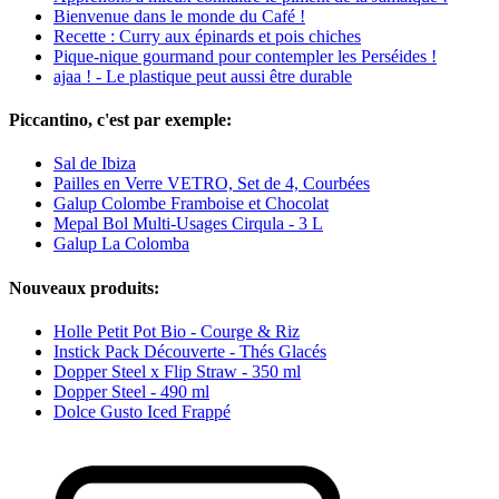
Bienvenue dans le monde du Café !
Recette : Curry aux épinards et pois chiches
Pique-nique gourmand pour contempler les Perséides !
ajaa ! - Le plastique peut aussi être durable
Piccantino, c'est par exemple:
Sal de Ibiza
Pailles en Verre VETRO, Set de 4, Courbées
Galup Colombe Framboise et Chocolat
Mepal Bol Multi-Usages Cirqula - 3 L
Galup La Colomba
Nouveaux produits:
Holle Petit Pot Bio - Courge & Riz
Instick Pack Découverte - Thés Glacés
Dopper Steel x Flip Straw - 350 ml
Dopper Steel - 490 ml
Dolce Gusto Iced Frappé