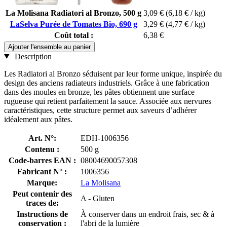
La Molisana Radiatori al Bronzo, 500 g
3,09 €
(6,18 € / kg)
LaSelva Purée de Tomates Bio, 690 g
3,29 €
(4,77 € / kg)
Coût total :
6,38 €
Ajouter l'ensemble au panier
Description
Les Radiatori al Bronzo séduisent par leur forme unique, inspirée du
design des anciens radiateurs industriels. Grâce à une fabrication
dans des moules en bronze, les pâtes obtiennent une surface
rugueuse qui retient parfaitement la sauce. Associée aux nervures
caractéristiques, cette structure permet aux saveurs d’adhérer
idéalement aux pâtes.
Art. N°:
EDH-1006356
Contenu :
500 g
Code-barres EAN :
08004690057308
Fabricant N° :
1006356
Marque:
La Molisana
Peut contenir des
A - Gluten
traces de:
Instructions de
À conserver dans un endroit frais, sec & à
conservation :
l'abri de la lumière