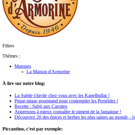
Filtres
Thèmes :
Marques
La Maison d'Armorine
À lire sur notre blog:
La Suède s'invite chez vous avec les Kanelbullar !
Pique-nique gourmand pour contempler les Perséides !
Recette : Subji aux Carottes
Apprenons à mieux connaître le piment de la Jamaïque !
Découvrez 20 des épices et herbes les plus saines au monde - 1è
Piccantino, c'est par exemple: