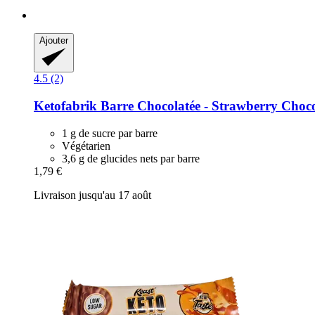
Ajouter
4.5 (2)
Ketofabrik
Barre Chocolatée -​ Strawberry Choco
1 g de sucre par barre
Végétarien
3,6 g de glucides nets par barre
1,79 €
Livraison jusqu'au 17 août