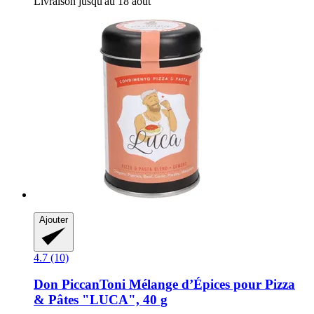
Livraison jusqu'au 18 août
Ajouter
4.7 (10)
Don PiccanToni
Mélange d’Épices pour Pizza
& Pâtes "LUCA", 40 g