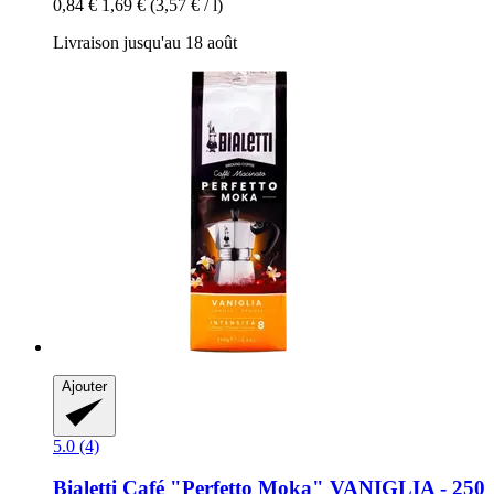
0,84 €
1,69 €
(3,57 € / l)
Livraison jusqu'au 18 août
Ajouter
5.0 (4)
Bialetti
Café "Perfetto Moka" VANIGLIA -​ 250