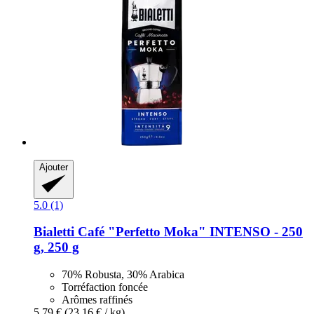
Ajouter
5.0 (1)
Bialetti
Café "Perfetto Moka" INTENSO -​ 250
g, 250 g
70% Robusta, 30% Arabica
Torréfaction foncée
Arômes raffinés
5,79 €
(23,16 € / kg)