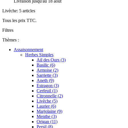
Livraison jusqu'au 18 août
Livèche: 5 articles
Tous les prix TTC.
Filtres
Thèmes :
Assaisonnement
Herbes Simples
Ail des Ours (3)
Basilic (6)
Armoise (2)
Sarriette (3)
Aneth (9)
Estragon (3)
Cerfeuil (1)
Citronnelle (2)
Livèche (5)
Laurier (6)
Marjolaine (9)
Menthe (3)
Origan (11)
Persil (8)