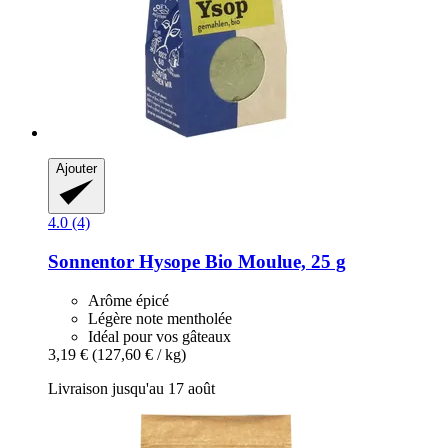
Ajouter
4.0 (4)
Sonnentor
Hysope Bio Moulue, 25 g
Arôme épicé
Légère note mentholée
Idéal pour vos gâteaux
3,19 €
(127,60 € / kg)
Livraison jusqu'au 17 août