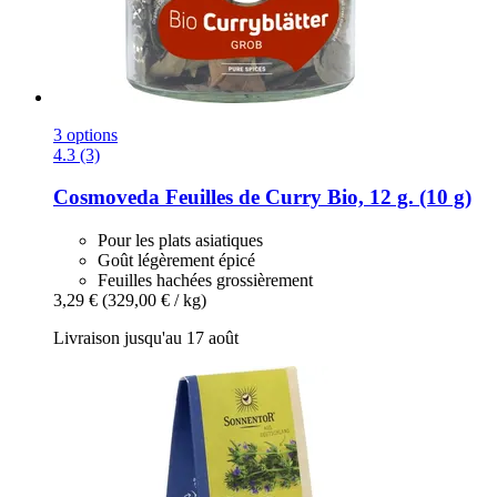
3 options
4.3 (3)
Cosmoveda
Feuilles de Curry Bio, 12 g. (10 g)
Pour les plats asiatiques
Goût légèrement épicé
Feuilles hachées grossièrement
3,29 €
(329,00 € / kg)
Livraison jusqu'au 17 août