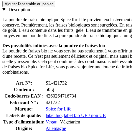
Ajouter l'ensemble au panier
Description
La poudre de fraise biologique Spice for Life provient exclusivement de 
conservé. Premièrement, les fraises biologiques sont surgelées. En rais
de goût. L'eau contenue dans les fruits, gèle. L'eau se transforme en 
broyés en une poudre fine. La pure poudre de fraise biologique a un goût 
Des possibilités infinies avec la poudre de fraises bio
La poudre de fraises bio ne vous servira pas seulement à vous offrir u
d'une recette. Ce n'est pas seulement délicieux et original, mais aussi
si elle y ressemble. Cela peut conduire à des combinaisons intéressan
de fraises bio Spice for Life, vous pouvez ajouter une touche de fraîche
combinaisons.
Art. N°:
SL-421732
Contenu :
50 g
Code-barres EAN :
4260264716734
Fabricant N° :
421732
Marque:
Spice for Life
Labels de qualité:
label bio
,
label bio UE / non UE
Type d'alimentation:
Vegan
, Végétarien
Origine:
Allemagne