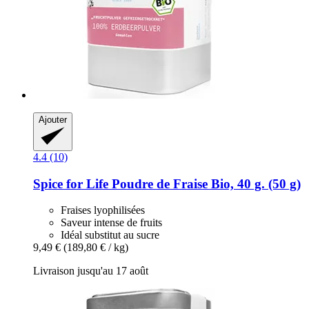
Ajouter
4.4 (10)
Spice for Life
Poudre de Fraise Bio, 40 g. (50 g)
Fraises lyophilisées
Saveur intense de fruits
Idéal substitut au sucre
9,49 €
(189,80 € / kg)
Livraison jusqu'au 17 août