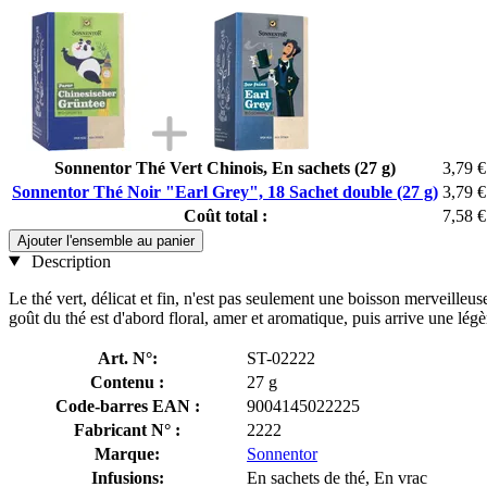
Sonnentor Thé Vert Chinois, En sachets (27 g)
3,79 €
Sonnentor Thé Noir "Earl Grey", 18 Sachet double (27 g)
3,79 €
Coût total :
7,58 €
Ajouter l'ensemble au panier
Description
Le thé vert, délicat et fin, n'est pas seulement une boisson merveill
goût du thé est d'abord floral, amer et aromatique, puis arrive une lég
Art. N°:
ST-02222
Contenu :
27 g
Code-barres EAN :
9004145022225
Fabricant N° :
2222
Marque:
Sonnentor
Infusions:
En sachets de thé, En vrac