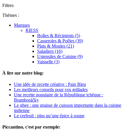
Filtres
Thèmes :
Marques
RIESS
Boîtes & Récipients (5)
Casseroles & Poêles (39)
Plats & Moules (21)
Saladiers (16)
Ustensiles de Cuisine (9)
Vaisselle (3)
À lire sur notre blog:
Une idée de recette créative : Pain Bleu
Les meilleurs conseils pour vos grillades
Une recette populaire de la République tchèque :
Bramboráčky
Le ghee : une graisse de cuisson importante dans la cuisine
indienne
Le cerfeuil : plus qu’une épice à soupe
Piccantino, c'est par exemple: