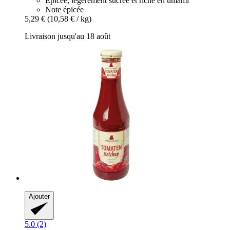
Épicée, légèrement sucrée et riche en umami
Note épicée
5,29 €
(10,58 € / kg)
Livraison jusqu'au 18 août
Ajouter
5.0 (2)