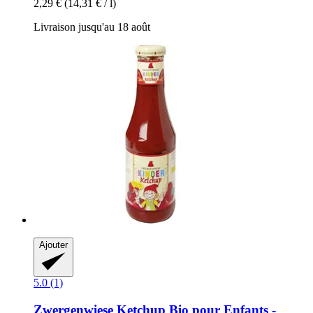
2,29 €
(14,31 € / l)
Livraison jusqu'au 18 août
Ajouter
5.0 (1)
Zwergenwiese
Ketchup Bio pour Enfants -​