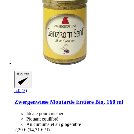
Ajouter
5.0 (3)
Zwergenwiese
Moutarde Entière Bio, 160 ml
Idéale pour cuisiner
Piquant équilibré
Au curcuma et au gingembre
2,29 €
(14,31 € / l)