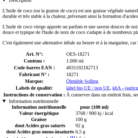
Description
L'huile de coco (ou la graisse de coco) est une graisse végétale naturel
durable et très stable à la chaleur, prévenant ainsi la formation d'acides
L'huile de coco vierge apporte un parfum et une saveur douces de noix d
douce et typique de l'huile de noix de coco s'adapte à de nombreux pl
C'est également une alternative idéale au beurre et à la margarine, car 
Art. N°:
OES-18271
Contenu :
1.000 ml
Code-barres EAN :
4031192182713
Fabricant N° :
18271
Marque:
Ölmühle Solling
Labels de qualité:
label bio UE / non UE
,
kbA - (agricu
Instructions de conservation :
À conserver dans un endroit frais, sec
Information nutritionnelle
Information nutritionnelle
pour (100 ml)
Valeur énergétique
3768 / 900 kj / kcal
Graisse
100 g
dont Acides gras saturés
92 g
dont Acides gras mono-insaturés
6,5 g
[1]