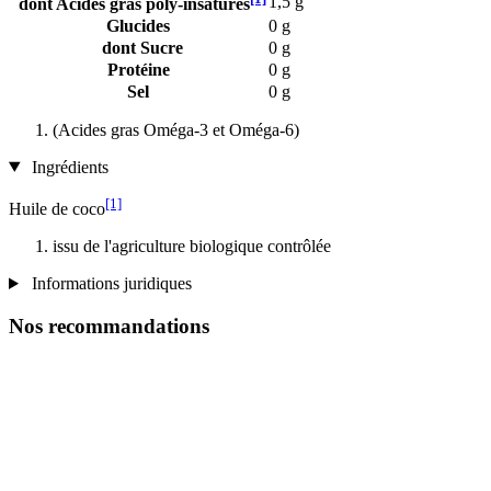
1,5 g
dont Acides gras poly-insaturés
Glucides
0 g
dont Sucre
0 g
Protéine
0 g
Sel
0 g
(Acides gras Oméga-3 et Oméga-6)
Ingrédients
[1]
Huile de coco
issu de l'agriculture biologique contrôlée
Informations juridiques
Nos recommandations