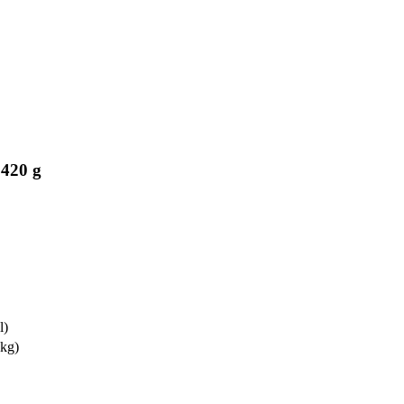
 420 g
l)
 kg)