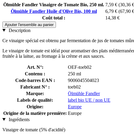
Ölmühle Fandler Vinaigre de Tomate Bio, 250 ml.
7,59 €
(30,36 € 
Ölmühle Fandler Huile d'Olive Bio, 100 ml
6,79 €
(67,90 € 
Coût total :
14,38 €
Ajouter l'ensemble au panier
Description
Ce vinaigre spécial est obtenu par fermentation de jus de tomates mûr
Le vinaigre de tomate est idéal pour aromatiser des plats méditerranée
fruitée à la laitue, au fromage à la crème et aux sauces.
Art. N°:
OEF-toeb02
Contenu :
250 ml
Code-barres EAN :
9006045504023
Fabricant N° :
toeb02
Marque:
Ölmühle Fandler
Labels de qualité:
label bio UE / non UE
Origine:
Europe
Origine de la matière première:
Europe
Ingrédients
Vinaigre de tomate (5% d'acidité)