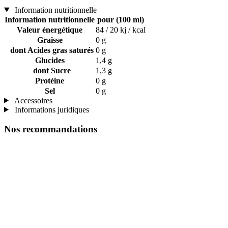
Information nutritionnelle
Information nutritionnelle
pour (100 ml)
Valeur énergétique
84 / 20 kj / kcal
Graisse
0 g
dont Acides gras saturés
0 g
Glucides
1,4 g
dont Sucre
1,3 g
Protéine
0 g
Sel
0 g
Accessoires
Informations juridiques
Nos recommandations