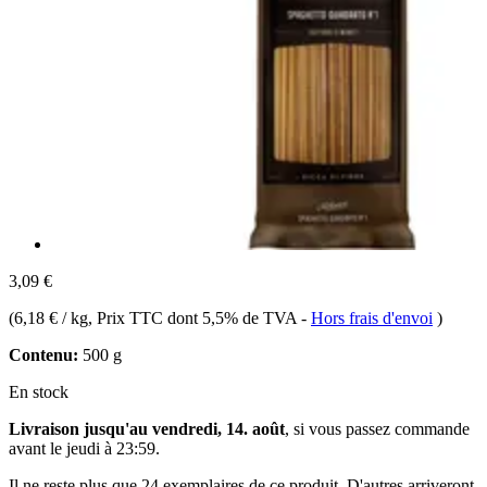
3,09 €
(
6,18 € / kg
, Prix TTC dont 5,5% de TVA
-
Hors frais d'envoi
)
Contenu:
500 g
En stock
Livraison jusqu'au vendredi, 14. août
, si vous passez commande
avant le
jeudi à 23:59
.
Il ne reste plus que 24 exemplaires de ce produit. D'autres arriveront