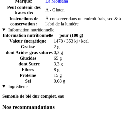
Marque:
La Molisana
Peut contenir des
A - Gluten
traces de:
Instructions de
À conserver dans un endroit frais, sec & à
conservation :
l'abri de la lumière
Information nutritionnelle
Information nutritionnelle
pour (100 g)
Valeur énergétique
1478 / 353 kj / kcal
Graisse
2 g
dont Acides gras saturés
0,3 g
Glucides
65 g
dont Sucre
3,3 g
Fibres
8 g
Protéine
15 g
Sel
0,08 g
Ingrédients
Semoule de blé dur complet
, eau
Nos recommandations