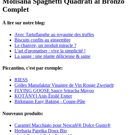
Molisana Spaghetti Quadrati al Bronzo
Complet
À lire sur notre blog:
Avec Tartuflanghe au royaume des truffes
Biscuits confits au gingembre
Le chanvre, un produit miracle ?
L'art d'aromatiser : vive la simplicité !
La sauge : une plante délicieuse & saine
Piccantino, c'est par exemple:
RIESS
Gölles Manufaktur Vinaigre de Vin Rouge Zweigelt
FLYING GOOSE Sauce Sriracha Mayoo
KOTÁNYI Anis Étoilé Entier
Birkmann Easy Baking - Coupe-Pâte
Nouveaux produits:
Caramel Macchiato pour Nescafé® Dolce Gusto®
Herbaria Paprika Doux Bio