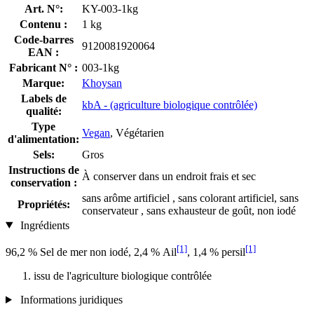
Art. N°:
KY-003-1kg
Contenu :
1 kg
Code-barres
9120081920064
EAN :
Fabricant N° :
003-1kg
Marque:
Khoysan
Labels de
kbA - (agriculture biologique contrôlée)
qualité:
Type
Vegan
, Végétarien
d'alimentation:
Sels:
Gros
Instructions de
À conserver dans un endroit frais et sec
conservation :
sans arôme artificiel , sans colorant artificiel, sans
Propriétés:
conservateur , sans exhausteur de goût, non iodé
Ingrédients
[1]
[1]
96,2 % Sel de mer non iodé, 2,4 % Ail
, 1,4 % persil
issu de l'agriculture biologique contrôlée
Informations juridiques