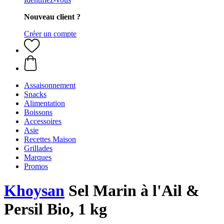
Nouveau client ?
Créer un compte
Assaisonnement
Snacks
Alimentation
Boissons
Accessoires
Asie
Recettes Maison
Grillades
Marques
Promos
Khoysan
Sel Marin à l'Ail &
Persil Bio, 1 kg