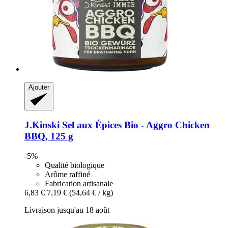
Ajouter
J.Kinski
Sel aux Épices Bio -​ Aggro Chicken
BBQ, 125 g
-5%
Qualité biologique
Arôme raffiné
Fabrication artisanale
6,83 €
7,19 €
(54,64 € / kg)
Livraison jusqu'au 18 août