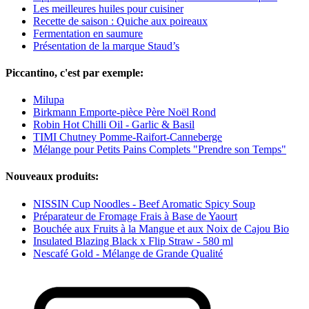
Les meilleures huiles pour cuisiner
Recette de saison : Quiche aux poireaux
Fermentation en saumure
Présentation de la marque Staud’s
Piccantino, c'est par exemple:
Milupa
Birkmann Emporte-pièce Père Noël Rond
Robin Hot Chilli Oil - Garlic & Basil
TIMI Chutney Pomme-Raifort-Canneberge
Mélange pour Petits Pains Complets "Prendre son Temps"
Nouveaux produits:
NISSIN Cup Noodles - Beef Aromatic Spicy Soup
Préparateur de Fromage Frais à Base de Yaourt
Bouchée aux Fruits à la Mangue et aux Noix de Cajou Bio
Insulated Blazing Black x Flip Straw - 580 ml
Nescafé Gold - Mélange de Grande Qualité