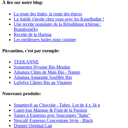
À lire sur notre blog:
La route des Indes, la route des épices
La Suède s'invite chez vous avec les Kanelbullar !
Une recette populaire de la République tchèque :
Bramboráčky
Recette de la Harissa
Les meilleures huiles pour cuisiner
Piccantino, c'est par exemple:
TEEKANNE
Sonnentor Hysope Bio Moulue
Alnatura Chips de Maïs Bio - Nature
Alnatura Amarante Soufflée Bio
LaSelva Câpres Bio au Vinaigre
Nouveaux produits:
Smarties® au Chocolat - Tubes, Lot de 4 x 34 g
Capri-Sun Mangue & Fruit de la Passion
Tasses à Espresso avec Soucoupes "Italia"
Nescafé Espresso Concentrate Style - Black
Dopper Original Cap