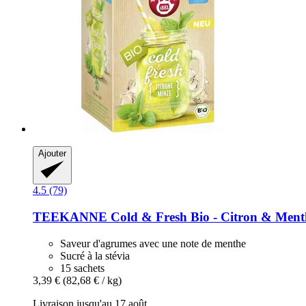
Ajouter
4.5 (79)
TEEKANNE
Cold & Fresh Bio -​ Citron & Menth
Saveur d'agrumes avec une note de menthe
Sucré à la stévia
15 sachets
3,39 €
(82,68 € / kg)
Livraison jusqu'au 17 août