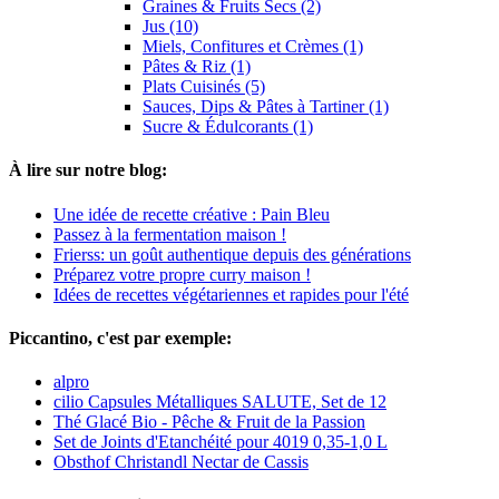
Graines & Fruits Secs (2)
Jus (10)
Miels, Confitures et Crèmes (1)
Pâtes & Riz (1)
Plats Cuisinés (5)
Sauces, Dips & Pâtes à Tartiner (1)
Sucre & Édulcorants (1)
À lire sur notre blog:
Une idée de recette créative : Pain Bleu
Passez à la fermentation maison !
Frierss: un goût authentique depuis des générations
Préparez votre propre curry maison !
Idées de recettes végétariennes et rapides pour l'été
Piccantino, c'est par exemple:
alpro
cilio Capsules Métalliques SALUTE, Set de 12
Thé Glacé Bio - Pêche & Fruit de la Passion
Set de Joints d'Etanchéité pour 4019 0,35-1,0 L
Obsthof Christandl Nectar de Cassis