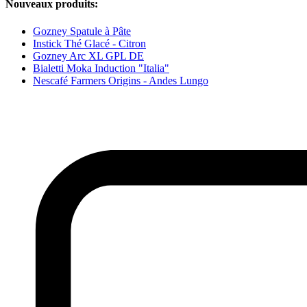
Nouveaux produits:
Gozney Spatule à Pâte
Instick Thé Glacé - Citron
Gozney Arc XL GPL DE
Bialetti Moka Induction "Italia"
Nescafé Farmers Origins - Andes Lungo