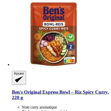
Ajouter
Ben's Original
Express Bowl – Riz Spicy Curry,
220 g
Note curry aromatique