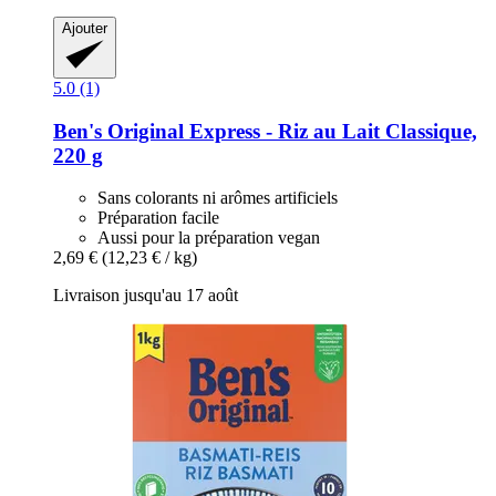
Ajouter
5.0 (1)
Ben's Original
Express -​ Riz au Lait Classique,
220 g
Sans colorants ni arômes artificiels
Préparation facile
Aussi pour la préparation vegan
2,69 €
(12,23 € / kg)
Livraison jusqu'au 17 août